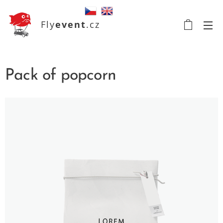
Fly
event
.cz
Pack of popcorn