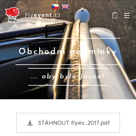
Fly
event
.cz
Obchodní podmínky
... aby bylo jasno!
STÁHNOUT flyev...2017.pdf