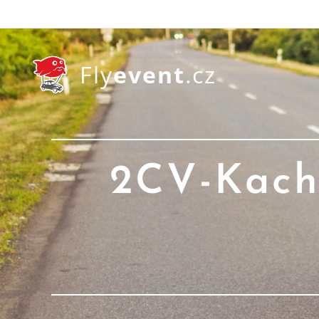
Fly
event
.cz
2CV-Kachn