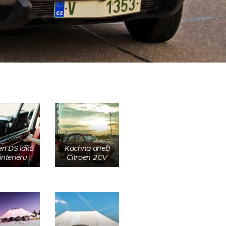
ën DS láká
Kachna aneb
interiéru
Citroën 2CV