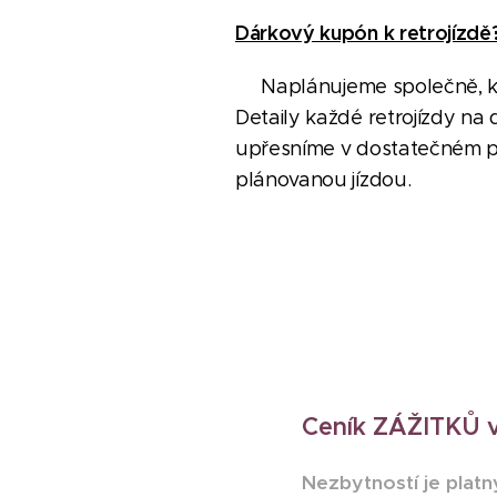
Dárkový kupón k retrojízd
Naplánujeme společně, kd
Detaily každé retrojízdy n
upřesníme v dostatečném p
plánovanou jízdou.
Ceník ZÁŽITKŮ v
Nezbytností je platn