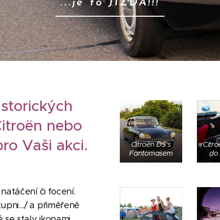
...je to JÍZDA!!!
istorických
itroën nebo
ro Vaši akci.
Citroën DS s
Citro
Fantomasem
do 
natáčení či focení.
pni.../ a přiměřeně
 se staly ikonami