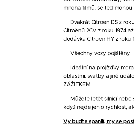
mnoha filmů, se teď mohou ro
Dvakrát Citroën DS z roku 1
Citroënů 2CV z roku 1974 až
dodávka Citroën HY z roku 
Všechny vozy pojištěny.
Ideální na projížďky mora
oblastmi, svatby a jiné udál
ZÁŽITKEM.
Můžete letět silnicí nebo 
když nejde jen o rychlost, al
Vy buďte spanilí, my se pos