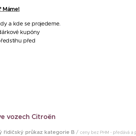
ě? Máme!
y a kde se projedeme.
a dárkové kupóny
ředstihu před
e vozech Citroën
ý řidičský průkaz kategorie B
/
ceny bez PHM - předává a p