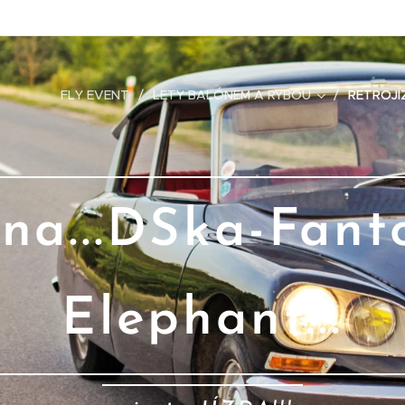
FLY EVENT
LETY BALÓNEM A RYBOU
RETROJÍ
a...DSka-Fant
Elephant...