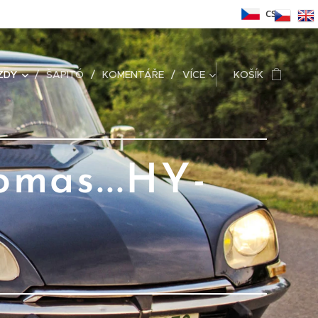
CS
ZDY
ŠAPITÓ
KOMENTÁŘE
VÍCE
KOŠÍK
omas...HY-