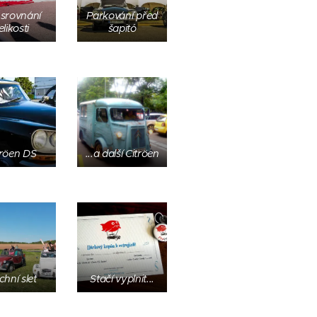
 srovnání
Parkování před
elikosti
šapitó
tröen DS
...a další Citröen
hní slet
Stačí vyplnit...