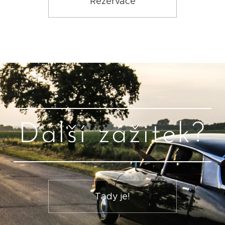
Rezervace
Další zážitek?
Tady je!