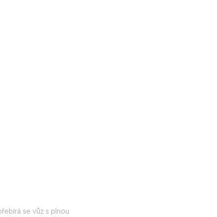
řebírá se vůz s plnou