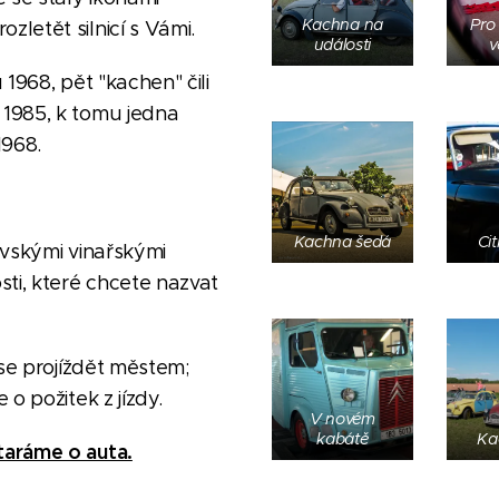
Kachna na
Pro
zletět silnicí s Vámi.
události
v
968, pět "kachen" čili
 1985, k tomu jedna
1968.
Kachna šedá
Ci
vskými vinařskými
osti, které chcete nazvat
se projíždět městem;
e o požitek z jízdy.
V novém
kabátě
Kac
taráme o auta.