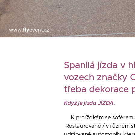
Spanilá jízda v h
vozech značky C
třeba dekorace p
Když je jízda JÍZDA.
K projížďkám se šoférem, 
Restaurované / v různém stu
udržované automobily, které