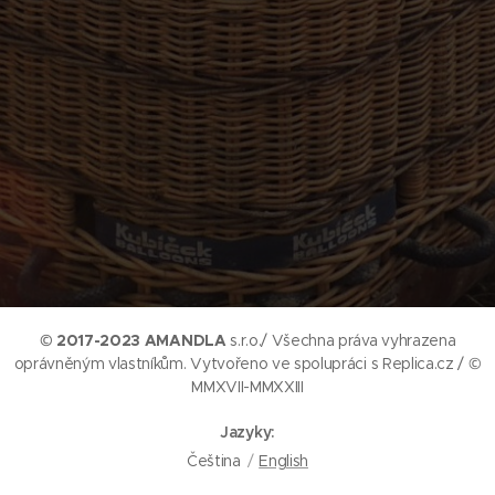
© 2017-2023 AMANDLA
s.r.o./ Všechna práva vyhrazena
oprávněným vlastníkům. Vytvořeno ve spolupráci s Replica.cz / ©
MMXVII-MMXXIII
Jazyky
Čeština
English